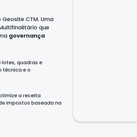
o Geosite CTM. Uma
ltifinalitário que
 uma
governança
lotes, quadras e
o técnica e o
otimize a receita
 de impostos baseada na