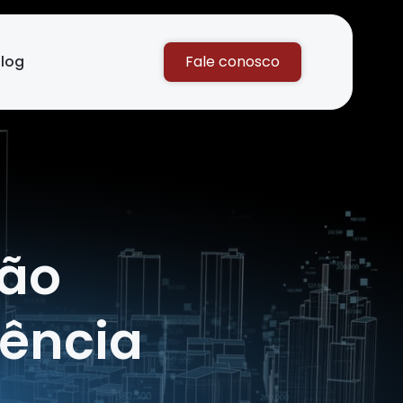
log
Fale conosco
tão
gência