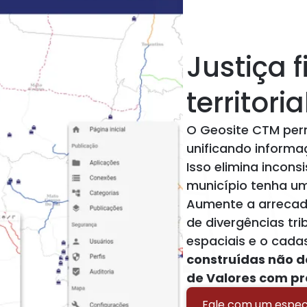
Justiça f
territoria
O Geosite CTM perm
unificando informa
Isso elimina incons
município tenha uma
Aumente a arrecada
de divergências tr
espaciais e o cadas
construídas não d
de Valores com pr
Fale com um especi