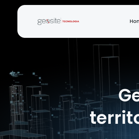
Ho
Ge
terri