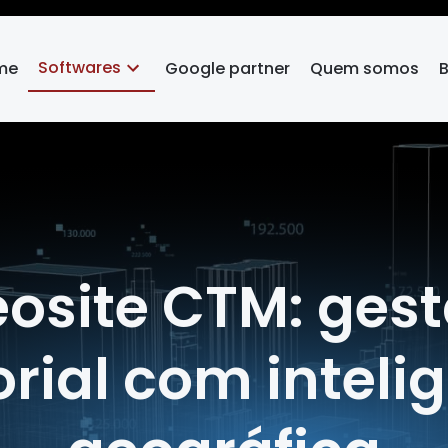
Softwares
me
Google partner
Quem somos
B
osite CTM: ges
torial com inteli