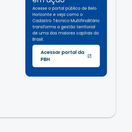
Acesse o portal público de Belo
Horizonte e veja como o
Cadastro Técnico Multifinalitário
transforma a gestão territorial
de uma das maiores capitais do
Brasil.
Acessar portal da
PBH